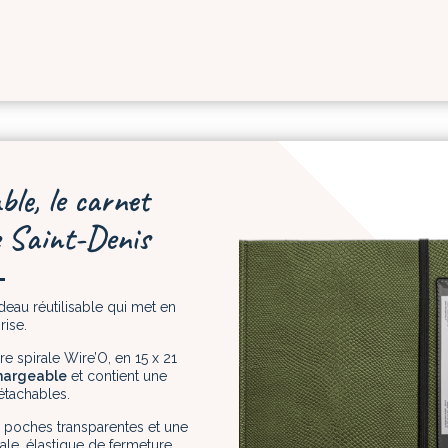
le, le carnet
e Saint-Denis
eau réutilisable qui met en
rise.
ure spirale Wire’O, en 15 x 21
hargeable
et contient une
étachables.
 poches transparentes et une
ale, élastique de fermeture