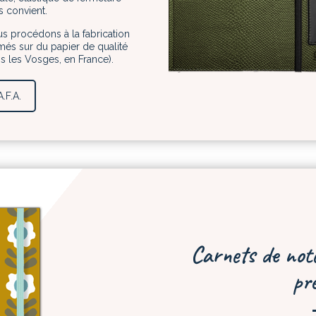
s convient.
us procédons à la fabrication
imés sur du papier de qualité
ans les Vosges, en France).
.F.A.
Carnets de note
pr