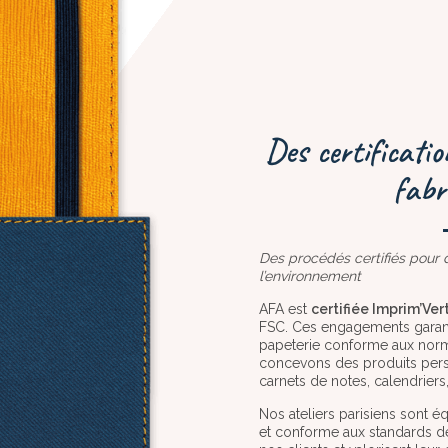
Des certificati
fabr
Des procédés certifiés pour 
l’environnement
AFA est
certifiée Imprim’Ver
FSC. Ces engagements garanti
papeterie conforme aux norm
concevons des produits pers
carnets de notes, calendrier
Nos ateliers parisiens sont 
et conforme aux standards de 